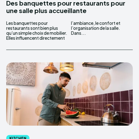
Des banquettes pour restaurants pour
une salle plus accueillante
Les banquettes pour
l’ambiance, le confort et
restaurants sont bien plus
l’organisation de la salle.
qu’un simple choix de mobilier.
Dans...
Elles influencent directement
KITCHEN