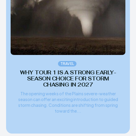
TRAVEL
WHY TOUR 1 IS A STRONG EARLY-
SEASON CHOICE FOR STORM
CHASING IN 2027
The opening weeks of the Plains severe-weather
season can offer an exciting introduction to guided
storm chasing. Conditions are shifting from spring
toward the...