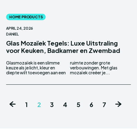
HOME PRODUCTS
APRIL 24, 2026
DANIEL
Glas Mozaïek Tegels: Luxe Uitstraling
voor Keuken, Badkamer en Zwembad
Glasmozaïek is een slimme
ruimte zonder grote
keuze als je licht, kleur en
verbouwingen. Met glas
diepte wilt toevoegen aan een
mozaïek creëer je...
1
2
3
4
5
6
7