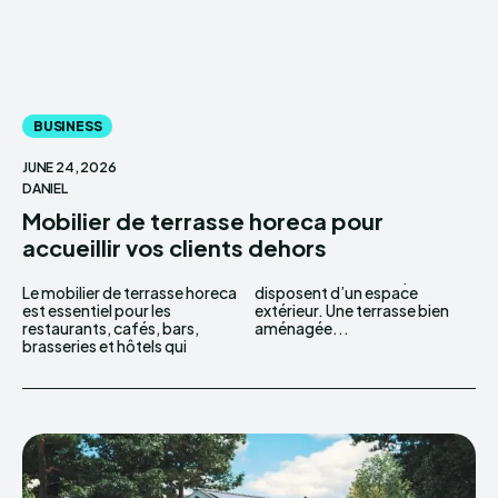
BUSINESS
JUNE 24, 2026
DANIEL
Mobilier de terrasse horeca pour
accueillir vos clients dehors
Le mobilier de terrasse horeca
disposent d’un espace
est essentiel pour les
extérieur. Une terrasse bien
restaurants, cafés, bars,
aménagée...
brasseries et hôtels qui