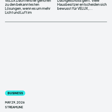
VELUX Dachfenster gehören
Dachgeschoss geht. Viele
zu den bekanntesten
Hausbesitzer entscheiden sich
Lösungen, wenn es um mehr
bewusst für VELUX,...
Licht und Luft im
BUSINESS
MAY 29, 2026
STREAMLINE