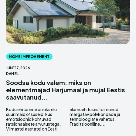
HOME IMPROVEMENT
JUNE 17, 2026
DANIEL
Soodsa kodu valem: miks on
elementmajad Harjumaal ja mujal Eestis
saavutanud...
Kodu ehitamine on üks elu
elamuehituses toimunud
suurimaid otsuseid, kus
märgatav põlvkondade ja
emotsioonid kohtuvad
tehnoloogiate vahetus.
ratsionaalsete arvutustega.
Traditsiooniline,...
Viimastel aastatel on Eesti